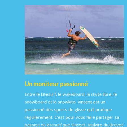
Un moniteur passionné
Entre le kitesurf, le wakeboard, la chute libre, le
snowboard et le snowkite, Vincent est un
passionné des sports de glisse qu’il pratique
régulièrement. C’est pour vous faire partager sa
passion du kitesurf que Vincent, titulaire du Brevet