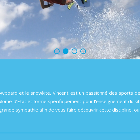
snowboard et le snowkite, Vincent est un passionné des sports de
iplômé d’Etat et formé spécifiquement pour l'enseignement du kite
lus grande sympathie afin de vous faire découvrir cette discipline,