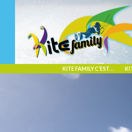
KITE FAMILY C’EST…
KI