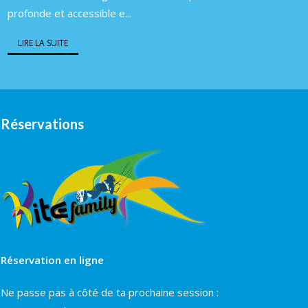
profonde et accessible e...
LIRE LA SUITE
Réservations
Réservation en ligne
Ne passe pas à côté de ta prochaine session :